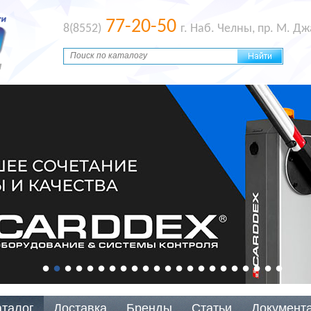
77-20-50
8(8552)
г. Наб. Челны, пр. М. Д
аталог
Доставка
Бренды
Статьи
Документ