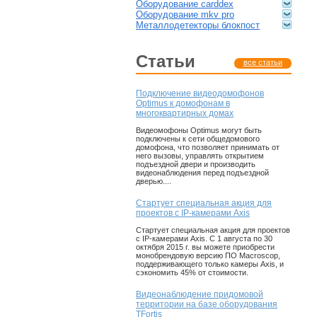
оборудование carddex
оборудование mkv pro
металлодетекторы блокпост
статьи
все статьи
Подключение видеодомофонов
Optimus к домофонам в
многоквартирных домах
Видеомофоны Optimus могут быть
подключены к сети общедомового
домофона, что позволяет принимать от
него вызовы, управлять открытием
подъездной двери и производить
видеонаблюдения перед подъездной
дверью....
Стартует специальная акция для
проектов с IP-камерами Axis
Стартует специальная акция для проектов
с IP-камерами Axis. С 1 августа по 30
октября 2015 г. вы можете приобрести
монобрендовую версию ПО Macroscop,
поддерживающего только камеры Axis, и
сэкономить 45% от стоимости.
Видеонаблюдение придомовой
территории на базе оборудования
TFortis