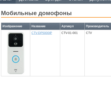
мобильные домофоны
Изображение
Название
Артикул
Производитель
CTV-DP5000IP
CTV-01-001
CTV