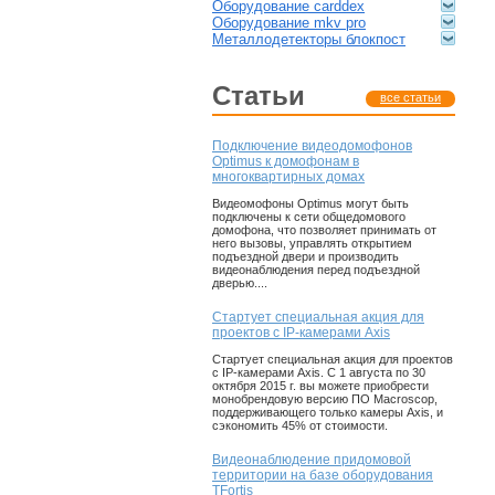
оборудование carddex
оборудование mkv pro
металлодетекторы блокпост
статьи
все статьи
Подключение видеодомофонов
Optimus к домофонам в
многоквартирных домах
Видеомофоны Optimus могут быть
подключены к сети общедомового
домофона, что позволяет принимать от
него вызовы, управлять открытием
подъездной двери и производить
видеонаблюдения перед подъездной
дверью....
Стартует специальная акция для
проектов с IP-камерами Axis
Стартует специальная акция для проектов
с IP-камерами Axis. С 1 августа по 30
октября 2015 г. вы можете приобрести
монобрендовую версию ПО Macroscop,
поддерживающего только камеры Axis, и
сэкономить 45% от стоимости.
Видеонаблюдение придомовой
территории на базе оборудования
TFortis