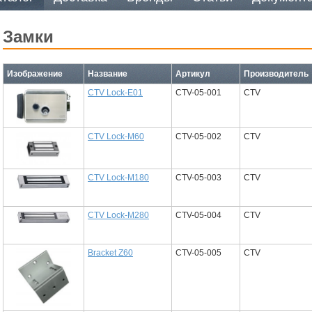
замки
Изображение
Название
Артикул
Производитель
CTV Lock-E01
CTV-05-001
CTV
CTV Lock-M60
CTV-05-002
CTV
CTV Lock-M180
CTV-05-003
CTV
CTV Lock-M280
CTV-05-004
CTV
Bracket Z60
CTV-05-005
CTV