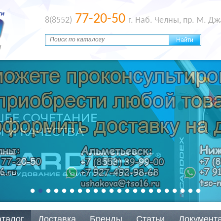
77-20-50
8(8552)
г. Наб. Челны, пр. М. Д
аталог
Доставка
Бренды
Статьи
Документ