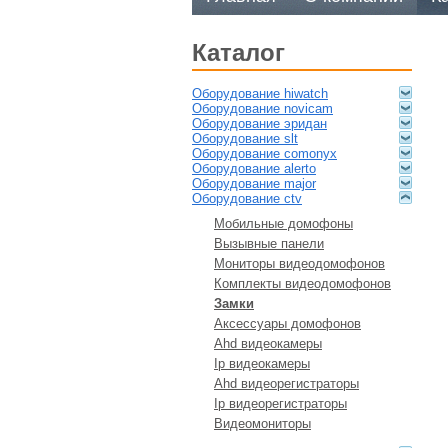
каталог
оборудование hiwatch
оборудование novicam
оборудование эридан
оборудование slt
оборудование comonyx
оборудование alerto
оборудование major
оборудование ctv
мобильные домофоны
вызывные панели
мониторы видеодомофонов
комплекты видеодомофонов
замки
аксессуары домофонов
ahd видеокамеры
ip видеокамеры
ahd видеорегистраторы
ip видеорегистраторы
видеомониторы