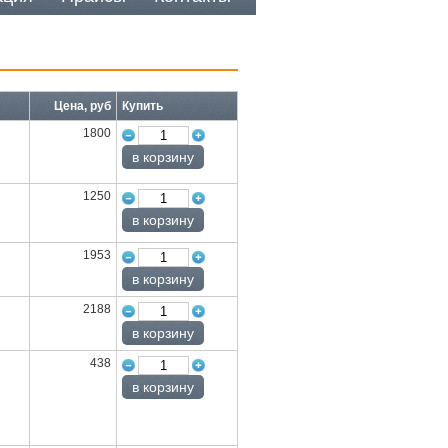
Цена, руб
Купить
1800
1250
1953
2188
438