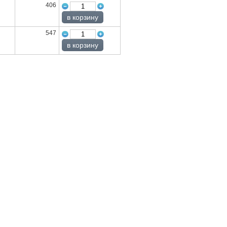
406
547