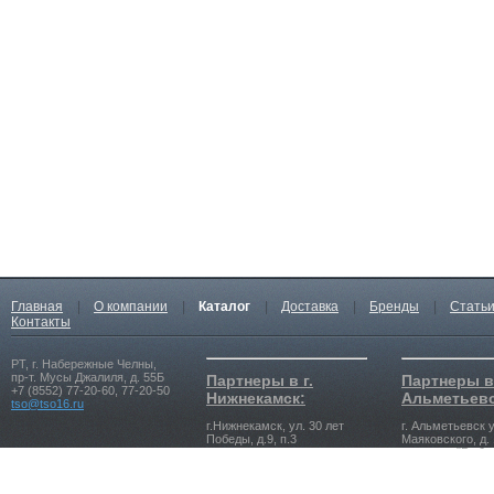
Главная
|
О компании
|
Каталог
|
Доставка
|
Бренды
|
Стать
Контакты
РТ, г. Набережные Челны,
пр-т. Мусы Джалиля, д. 55Б
Партнеры в г.
Партнеры в 
+7 (8552) 77-20-60, 77-20-50
Нижнекамск:
Альметьевс
tso@tso16.ru
г.Нижнекамск, ул. 30 лет
г. Альметьевск у
Победы, д.9, п.3
Маяковского, д. 
магазина "Рыбач
+7 (8555) 39-23-23, 39-25-25
tso-nk@tso16.ru
+7 (8553) 39-99-