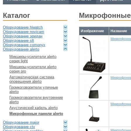
каталог
микрофонные 
оборудование hiwatch
Изображение
Название
оборудование novicam
оборудование эридан
Микрофонны
оборудование slt
оборудование comonyx
оборудование alerto
микшеры-усилители alerto
серия light
микшеры-усилители alerto
серия pro
автоматическая система
Микрофонны
оповещения alerto
громкоговорители уличные
alerto
громкоговорители внутренние
alerto
Микрофонны
акустический кабель alerto
микрофонные панели alerto
оборудование major
оборудование ctv
Микрофонн