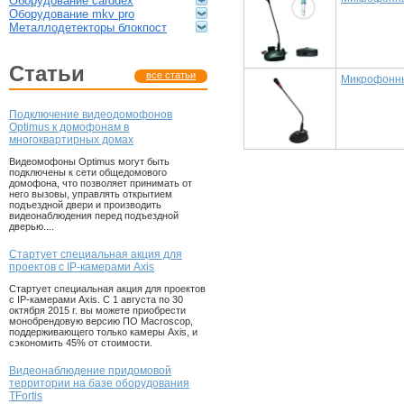
оборудование carddex
оборудование mkv pro
металлодетекторы блокпост
статьи
все статьи
Микрофонны
Подключение видеодомофонов
Optimus к домофонам в
многоквартирных домах
Видеомофоны Optimus могут быть
подключены к сети общедомового
домофона, что позволяет принимать от
него вызовы, управлять открытием
подъездной двери и производить
видеонаблюдения перед подъездной
дверью....
Стартует специальная акция для
проектов с IP-камерами Axis
Стартует специальная акция для проектов
с IP-камерами Axis. С 1 августа по 30
октября 2015 г. вы можете приобрести
монобрендовую версию ПО Macroscop,
поддерживающего только камеры Axis, и
сэкономить 45% от стоимости.
Видеонаблюдение придомовой
территории на базе оборудования
TFortis